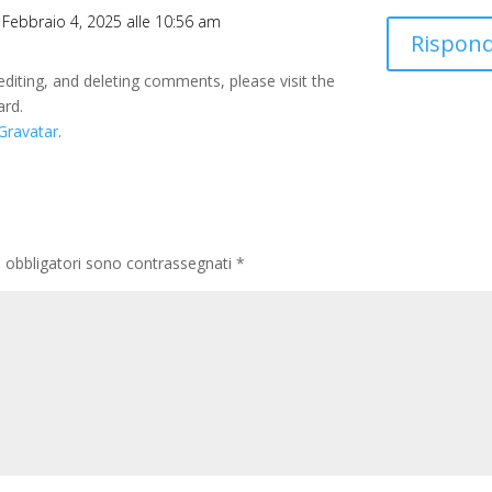
l Febbraio 4, 2025 alle 10:56 am
Rispond
editing, and deleting comments, please visit the
ard.
Gravatar
.
i obbligatori sono contrassegnati
*